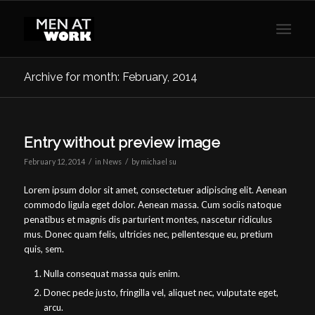
Archive for month: February, 2014
Entry without preview image
/
/
February 12, 2014
in
News
by
michael su
Lorem ipsum dolor sit amet, consectetuer adipiscing elit. Aenean
commodo ligula eget dolor. Aenean massa. Cum sociis natoque
penatibus et magnis dis parturient montes, nascetur ridiculus
mus. Donec quam felis, ultricies nec, pellentesque eu, pretium
quis, sem.
Nulla consequat massa quis enim.
Donec pede justo, fringilla vel, aliquet nec, vulputate eget,
arcu.