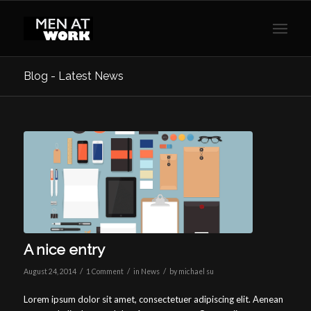
Blog - Latest News
A nice entry
/
/
/
August 24, 2014
1 Comment
in
News
by
michael su
Lorem ipsum dolor sit amet, consectetuer adipiscing elit. Aenean