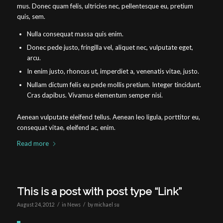
mus. Donec quam felis, ultricies nec, pellentesque eu, pretium
quis, sem.
Nulla consequat massa quis enim.
Donec pede justo, fringilla vel, aliquet nec, vulputate eget,
arcu.
In enim justo, rhoncus ut, imperdiet a, venenatis vitae, justo.
Nullam dictum felis eu pede mollis pretium. Integer tincidunt.
Cras dapibus. Vivamus elementum semper nisi.
Aenean vulputate eleifend tellus. Aenean leo ligula, porttitor eu,
consequat vitae, eleifend ac, enim.
Read more
This is a post with post type “Link”
/
/
August 24, 2012
in
News
by
michael su