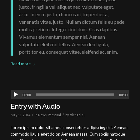
justo, fringilla vel, aliquet nec, vulputate eget,
arcu. In enim justo, rhoncus ut, imperdiet a,
venenatis vitae, justo. Nullam dictum felis eu pede
mollis pretium. Integer tincidunt. Cras dapibus.
Vivamus elementum semper nisi. Aenean
vulputate eleifend tellus. Aenean leo ligula,
porttitor eu, consequat vitae, eleifend ac, enim.
Read more
00:00
00:00
Entry with Audio
/
/
May 11, 2014
in
News
,
Personal
by
michael su
Lorem ipsum dolor sit amet, consectetuer adipiscing elit. Aenean
commodo ligula eget dolor. Aenean massa. Cum sociis natoque