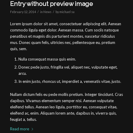
Entry without preview image
/
/
February 12, 2014
in
News
by
michael su
Lorem ipsum dolor sit amet, consectetuer adipiscing elit. Aenean
commodo ligula eget dolor. Aenean massa. Cum sociis natoque
penatibus et magnis dis parturient montes, nascetur ridiculus
mus. Donec quam felis, ultricies nec, pellentesque eu, pretium
quis, sem.
Nulla consequat massa quis enim.
Donec pede justo, fringilla vel, aliquet nec, vulputate eget,
arcu.
In enim justo, rhoncus ut, imperdiet a, venenatis vitae, justo.
Nullam dictum felis eu pede mollis pretium. Integer tincidunt. Cras
dapibus. Vivamus elementum semper nisi. Aenean vulputate
eleifend tellus. Aenean leo ligula, porttitor eu, consequat vitae,
eleifend ac, enim. Aliquam lorem ante, dapibus in, viverra quis,
feugiat a, tellus.
Read more