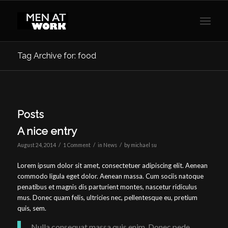
Tag Archive for: food
Posts
A nice entry
/
/
/
August 24, 2014
1 Comment
in
News
by
michael su
Lorem ipsum dolor sit amet, consectetuer adipiscing elit. Aenean
commodo ligula eget dolor. Aenean massa. Cum sociis natoque
penatibus et magnis dis parturient montes, nascetur ridiculus
mus. Donec quam felis, ultricies nec, pellentesque eu, pretium
quis, sem.
Nulla consequat massa quis enim. Donec pede